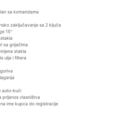
volan sa komandama
insko zaključavanje sa 2 ključa
lge 15"
 stakla
ri sa grijačima
njena stakla
 ulja i filtera
 goriva
laganja
u auto-kući
 prijenos vlasništva
na ime kupca do registracije