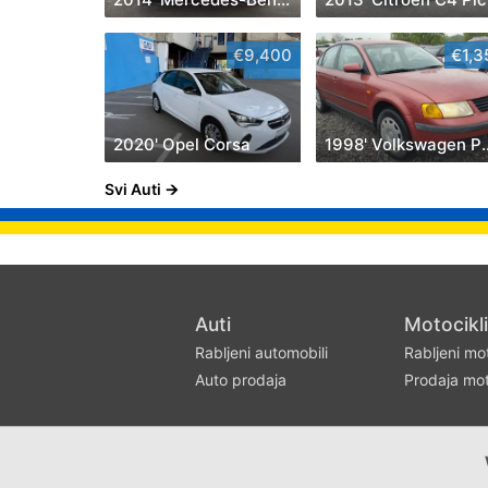
€9,400
€1,3
2020' Opel Corsa
1998' Volks
Svi Auti
Auti
Motocikli
Rabljeni automobili
Rabljeni mot
Auto prodaja
Prodaja mot