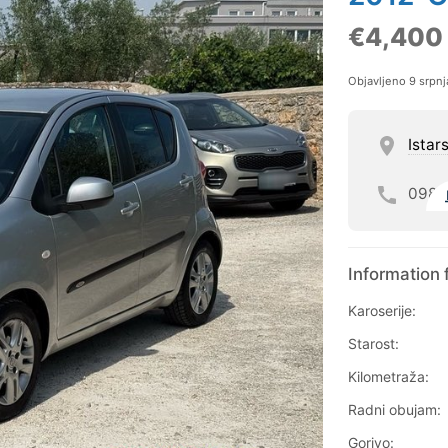
€4,400
Objavljeno 9 srpn
Istar
098
Information 
Karoserije:
Starost:
Kilometraža:
Radni obujam:
Gorivo: