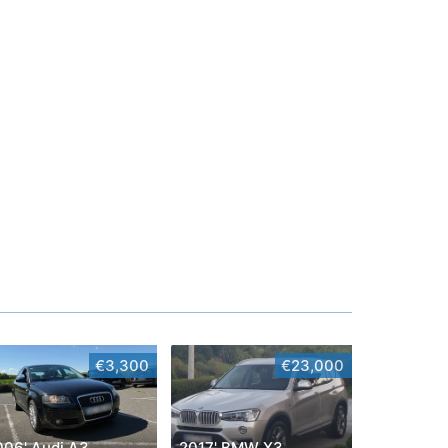
€3,300
€23,000
006' Audi A3
2017' BMW X3