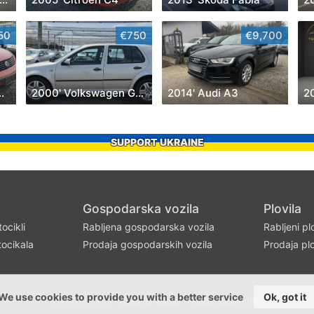
50
€750
€9,700
wagen Passat
2000' Volkswagen Golf IV
2014' Audi A3
2
SUPPORT UKRAINE
Gospodarska vozila
Plovila
ocikli
Rabljena gospodarska vozila
Rabljeni pl
ocikala
Prodaja gospodarskih vozila
Prodaja plo
We use cookies to provide you with a better service
Ok, got it
©2016-2026 - motors.com.hr