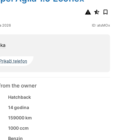
ja 2026
ID: atsMOx
ska
Prikaži telefon
from the owner
Hatchback
14 godina
159000 km
1000 ccm
Benzin