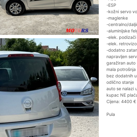
-ESP
-kožni servo 
-maglenke
-centralno/dalj
-aluminijske fe
-elek. podizači
-elek. retrovizo
-dodatno zatam
napravljen servis
garažiran auto
mala potrošnja
bez dodatnih u
odlično stanje
auto se nalazi 
kupac NE plaća
Cijena: 4400 € 
Pula