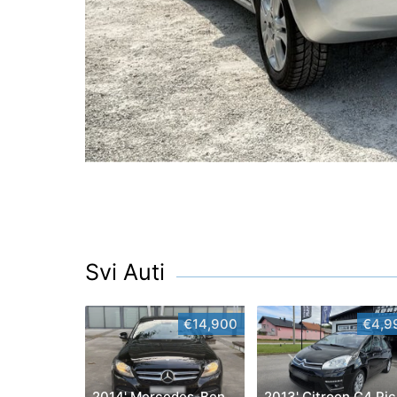
Svi Auti
€14,900
€4,9
2014' Mercedes-Benz C-Klasa 220 Cdi
2