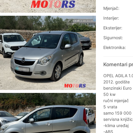
Mjenjač:
Interijer:
Eksterijer:
Sigurnost:
Elektronika:
Komentari pr
OPEL AGILA 1.
2012. godište
benzinski Euro
50 kw
ručni mjenjač
5 vrata
samo 159 000
servisna knjiži
-klima uređaj
-ABS