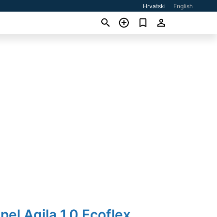
Hrvatski
English
pel Agila 1.0 Ecoflex