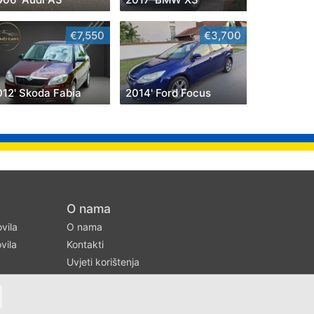
€7,550
€3,700
012' Skoda Fabia
2014' Ford Focus
O nama
ovila
O nama
vila
Kontakti
Uvjeti korištenja