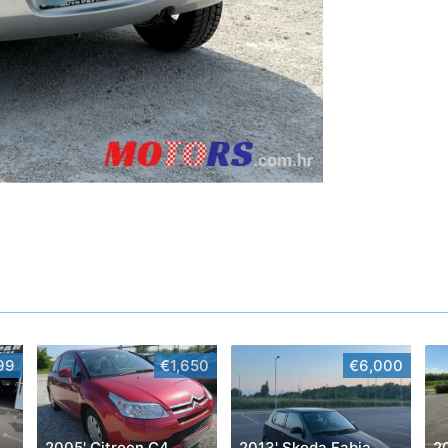
99
€1,650
€6,000
013' Citroen C4 Picasso
2005' Citroen C4
2013' Skoda Fabia
2