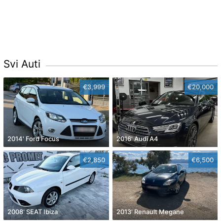
Svi Auti
€3,999
€20,000
2014' Ford Focus
2016' Audi A4
€2,850
€6,500
2008' SEAT Ibiza
2013' Renault Megane