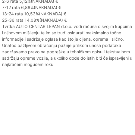
2-6 rata 5,12%(NAKNADA) €
7-12 rata 6,88%(NAKNADA) €
13-24 rata 10,53%(NAKNADA) €
25-36 rata 14,08%(NAKNADA) €
Tvrtka AUTO CENTAR LEPAN d.o.o. vodi računa o svojim kupcima
i njihovom mišljenju te im se trudi osigurati maksimalno točne
informacije i sadržaje oglasa kao što je cijena, oprema i slično.
Unatoč pažljivom obraćanju pažnje prilikom unosa podataka
zadržavamo pravo na pogreške u tehničkom opisu i tekstualnom
sadržaju opreme vozila, a ukoliko dođe do istih biti će ispravljeni u
najkraćem mogućem roku