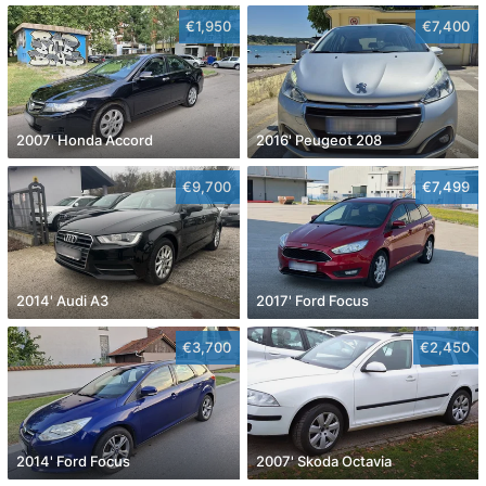
€1,950
€7,400
2007' Honda Accord
2016' Peugeot 208
€9,700
€7,499
2014' Audi A3
2017' Ford Focus
€3,700
€2,450
2014' Ford Focus
2007' Skoda Octavia