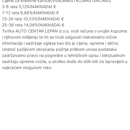
Cijena za kreditne kartice(VISA,MAESTRO,MASTERCARD)
2-6 rata 5,12%(NAKNADA) €
7-12 rata 6,88%(NAKNADA) €
13-24 rata 10,53%(NAKNADA) €
25-36 rata 14,08%(NAKNADA) €
Tvrtka AUTO CENTAR LEPAN d.o.o. vodi računa o svojim kupcima
i njihovom mišljenju te im se trudi osigurati maksimalno točne
informacije i sadržaje oglasa kao što je cijena, oprema i slično.
Unatoč pažljivom obraćanju pažnje prilikom unosa podataka
zadržavamo pravo na pogreške u tehničkom opisu i tekstualnom
sadržaju opreme vozila, a ukoliko dođe do istih biti će ispravljeni u
najkraćem mogućem roku