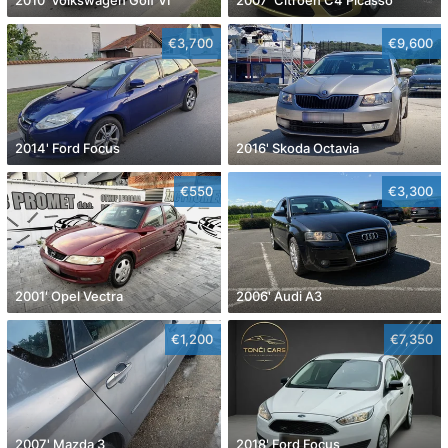
€3,700
€9,600
2014' Ford Focus
2016' Skoda Octavia
€550
€3,300
2001' Opel Vectra
2006' Audi A3
€1,200
€7,350
2007' Mazda 3
2018' Ford Focus