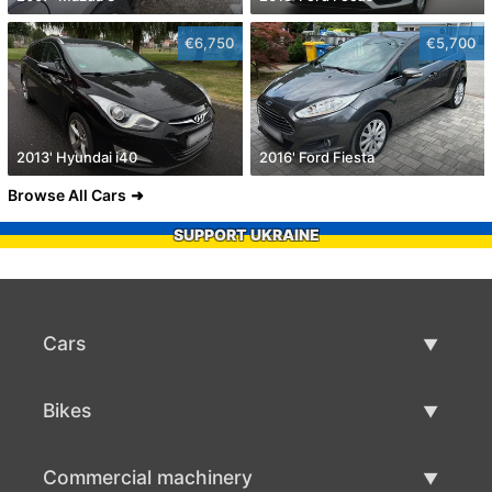
€6,750
€5,700
2013' Hyundai i40
2016' Ford Fiesta
Browse All Cars
SUPPORT UKRAINE
Cars
Used Cars
Bikes
Car Sale
Used Bikes
Commercial machinery