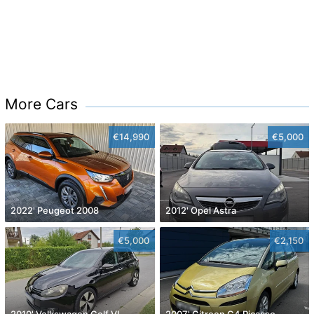
More Cars
€14,990
€5,000
2022' Peugeot 2008
2012' Opel Astra
€5,000
€2,150
2010' Volkswagen Golf VI
2007' Citroen C4 Picasso