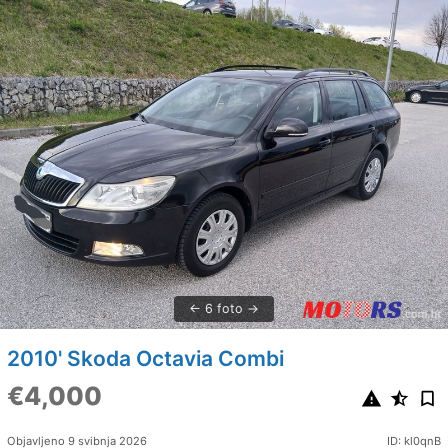
6 foto
2010' Skoda Octavia Combi
€4,000
Objavljeno 9 svibnja 2026
ID: kl0qnB