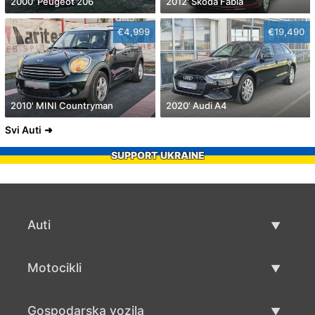
2000' Peugeot 206
2012' Skoda Fabia
€4,999
€19,490
2010' MINI Countryman
2020' Audi A4
Svi Auti
SUPPORT UKRAINE
Auti
Rabljeni automobili
Motocikli
Auto prodaja
Rabljeni motocikli
Gospodarska vozila