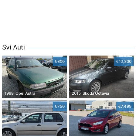
Svi Auti
€800
€10,800
1998' Opel Astra
2015' Skoda Octavia
€750
€7,499