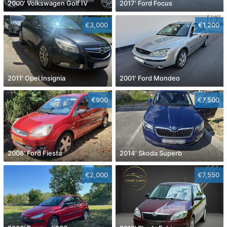
2000' Volkswagen Golf IV
2017' Ford Focus
€3,000
€1,200
2011' Opel Insignia
2001' Ford Mondeo
€900
€7,500
2008' Ford Fiesta
2014' Skoda Superb
€2,000
€7,550