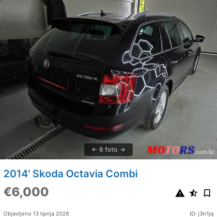
6 foto
2014' Skoda Octavia Combi
€6,000
Objavljeno 13 lipnja 2026
ID: j3n1jq