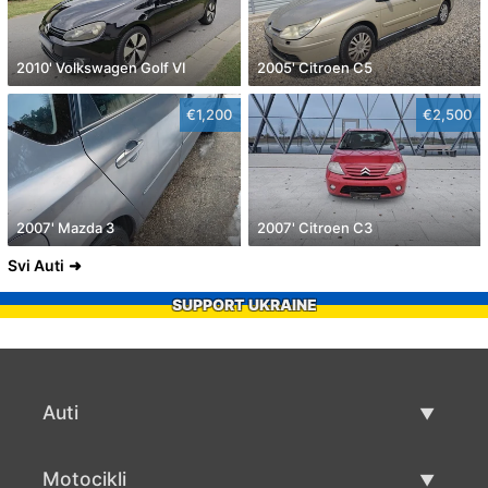
2010' Volkswagen Golf VI
2005' Citroen C5
€1,200
€2,500
2007' Mazda 3
2007' Citroen C3
Svi Auti
SUPPORT UKRAINE
Auti
Rabljeni automobili
Motocikli