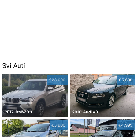
Svi Auti
€23,000
€5,600
2017' BMW X3
2010' Audi A3
€3,900
€4,999