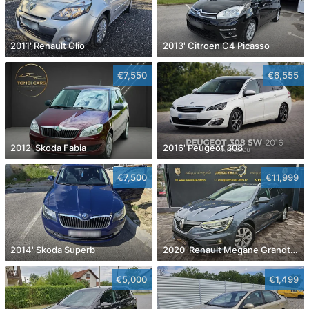
2011' Renault Clio
2013' Citroen C4 Picasso
€7,550
€6,555
2012' Skoda Fabia
2016' Peugeot 308
€7,500
€11,999
2014' Skoda Superb
2020' Renault Megane Grandtour Dci 115
€5,000
€1,499