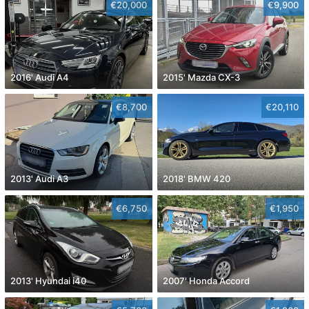
€20,000
€9,900
2016' Audi A4
2015' Mazda CX-3
€8,700
€20,110
2013' Audi A3
2018' BMW 420
€6,750
€1,950
2013' Hyundai i40
2007' Honda Accord