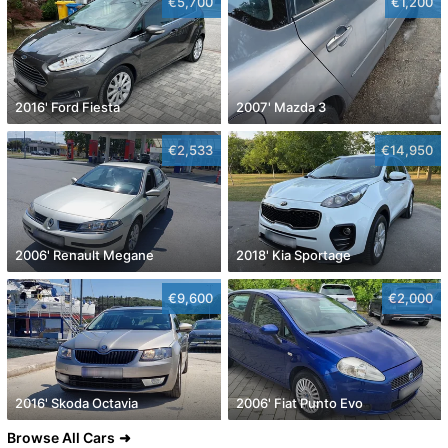
€5,700
€1,200
2016' Ford Fiesta
2007' Mazda 3
€2,533
€14,950
2006' Renault Megane
2018' Kia Sportage
€9,600
€2,000
2016' Skoda Octavia
2006' Fiat Punto Evo
Browse All Cars