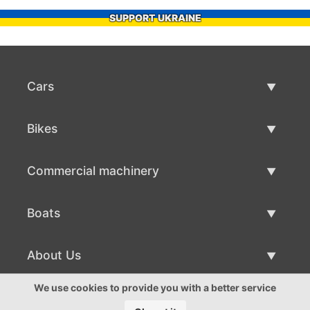
SUPPORT UKRAINE
Cars
Used Cars
Bikes
Car Sale
Used Bikes
Commercial machinery
Bike Sale
Used Commercial Machinery
Boats
Commercial Machinery Sale
Used Boats
About Us
Boat Sale
About Us
We use cookies to provide you with a better service