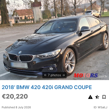
7 photos
2018' BMW 420 420i GRAND COUPE
€20,220
Published 8 July 2026
ID: W5alLJ