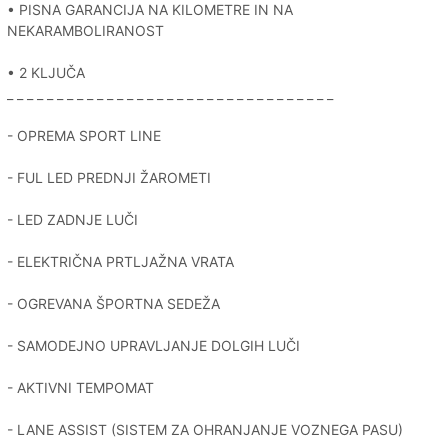
• PISNA GARANCIJA NA KILOMETRE IN NA
NEKARAMBOLIRANOST
• 2 KLJUČA
_ _ _ _ _ _ _ _ _ _ _ _ _ _ _ _ _ _ _ _ _ _ _ _ _ _ _ _ _ _ _ _ _
- OPREMA SPORT LINE
- FUL LED PREDNJI ŽAROMETI
- LED ZADNJE LUČI
- ELEKTRIČNA PRTLJAŽNA VRATA
- OGREVANA ŠPORTNA SEDEŽA
- SAMODEJNO UPRAVLJANJE DOLGIH LUČI
- AKTIVNI TEMPOMAT
- LANE ASSIST (SISTEM ZA OHRANJANJE VOZNEGA PASU)