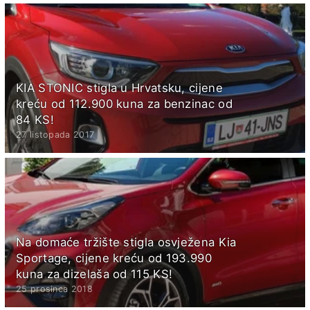
KIA STONIC stigla u Hrvatsku, cijene
kreću od 112.900 kuna za benzinac od
84 KS!
27 listopada 2017
Na domaće tržište stigla osvježena Kia
Sportage, cijene kreću od 193.990
kuna za dizelaša od 115 KS!
25 prosinca 2018