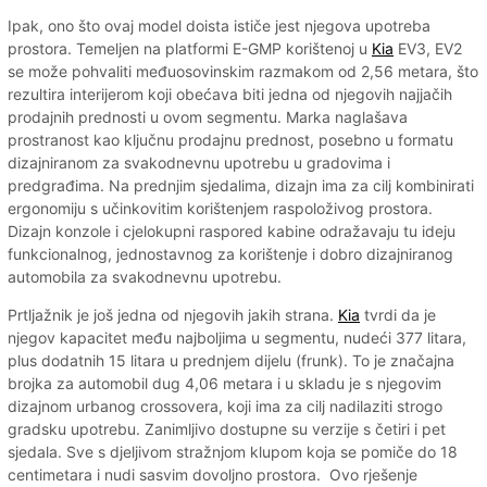
Ipak, ono što ovaj model doista ističe jest njegova upotreba
prostora. Temeljen na platformi E-GMP korištenoj u
Kia
EV3, EV2
se može pohvaliti međuosovinskim razmakom od 2,56 metara, što
rezultira interijerom koji obećava biti jedna od njegovih najjačih
prodajnih prednosti u ovom segmentu. Marka naglašava
prostranost kao ključnu prodajnu prednost, posebno u formatu
dizajniranom za svakodnevnu upotrebu u gradovima i
predgrađima. Na prednjim sjedalima, dizajn ima za cilj kombinirati
ergonomiju s učinkovitim korištenjem raspoloživog prostora.
Dizajn konzole i cjelokupni raspored kabine odražavaju tu ideju
funkcionalnog, jednostavnog za korištenje i dobro dizajniranog
automobila za svakodnevnu upotrebu.
Prtljažnik je još jedna od njegovih jakih strana.
Kia
tvrdi da je
njegov kapacitet među najboljima u segmentu, nudeći 377 litara,
plus dodatnih 15 litara u prednjem dijelu (frunk). To je značajna
brojka za automobil dug 4,06 metara i u skladu je s njegovim
dizajnom urbanog crossovera, koji ima za cilj nadilaziti strogo
gradsku upotrebu. Zanimljivo dostupne su verzije s četiri i pet
sjedala. Sve s djeljivom stražnjom klupom koja se pomiče do 18
centimetara i nudi sasvim dovoljno prostora. Ovo rješenje