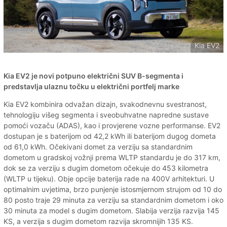
Kia EV2
Kia EV2 je novi potpuno električni SUV B-segmenta i
predstavlja ulaznu točku u električni portfelj marke
Kia EV2 kombinira odvažan dizajn, svakodnevnu svestranost,
tehnologiju višeg segmenta i sveobuhvatne napredne sustave
pomoći vozaču (ADAS), kao i provjerene vozne performanse. EV2
dostupan je s baterijom od 42,2 kWh ili baterijom dugog dometa
od 61,0 kWh. Očekivani domet za verziju sa standardnim
dometom u gradskoj vožnji prema WLTP standardu je do 317 km,
dok se za verziju s dugim dometom očekuje do 453 kilometra
(WLTP u tijeku). Obje opcije baterija rade na 400V arhitekturi. U
optimalnim uvjetima, brzo punjenje istosmjernom strujom od 10 do
80 posto traje 29 minuta za verziju sa standardnim dometom i oko
30 minuta za model s dugim dometom. Slabija verzija razvija 145
KS, a verzija s dugim dometom razvija skromnijih 135 KS.