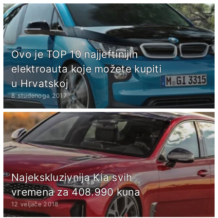
Ovo je TOP 10 najjeftinijih
elektroauta koje možete kupiti
u Hrvatskoj
8 studenoga 2017
Najekskluzivnija Kia svih
vremena za 408.990 kuna
12 veljače 2018