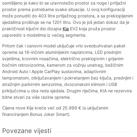
osmišljeno je kako bi se uravnotežio prostor za noge i prtljažni
prostor prema potrebama svake situacije. U ovoj konfiguraciji
može ponuditi do 403 litre prtljažnog prostora, a sa preklopljenim
sjedalima proširuje se na 1201 litru. Ovo je još jedan dokaz da je
praktičnost ključni dio dizajna
Kia
EV2 koja pruža prostor
usporediv s modelima iz većeg segmenta.
Pritom čak i osnovni model uključuje vrlo sveobuhvatan paket
opreme sa 16-inčnim aluminijskim naplatcima, LED prednjim
svjetlima, krovnim nosačima, električno preklopivim i grijanim
bočnim retrovizorima, kamerom za vožnju unatrag, bežičnim
Android Auto i Apple CarPlay sustavima, adaptivnim
tempomatom, otključavanjem i pokretanjem bez ključa, prednjim i
stražnjim parkirnim senzorima, dvozonskom klimom i USB
priključcima u oba reda sjedala. Drugim riječima, KIA ne rezervira
bitne stvari za više razine opreme.
Cijena nove Kije kreće već od 25.999 € (s uključenim
financiranjem Bonus Joker Smart).
Povezane vijesti