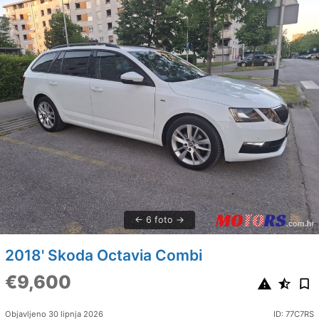
6 foto
2018' Skoda Octavia Combi
€9,600
Objavljeno 30 lipnja 2026
ID: 77C7RS