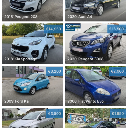
2015' Peugeot 208
2020' Audi A4
€14,950
€15,500
2018' Kia Sportage
2020' Peugeot 3008
€3,200
€2,000
2009' Ford Ka
2006' Fiat Punto Evo
€3,500
€1,950