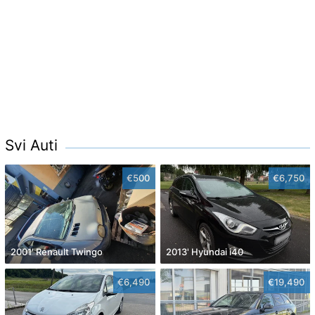
Svi Auti
€500
€6,750
2001' Renault Twingo
2013' Hyundai i40
€6,490
€19,490