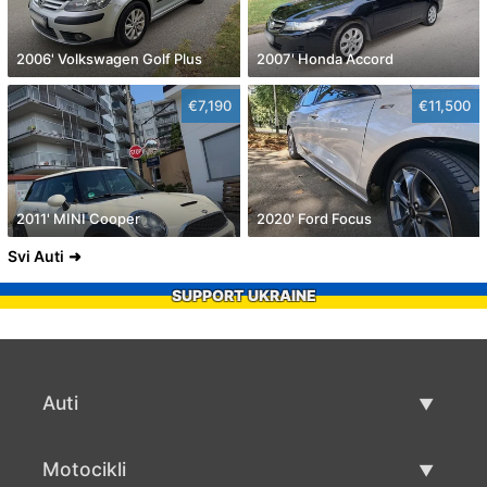
2006' Volkswagen Golf Plus
2007' Honda Accord
€7,190
€11,500
2011' MINI Cooper
2020' Ford Focus
Svi Auti
SUPPORT UKRAINE
Auti
Rabljeni automobili
Motocikli